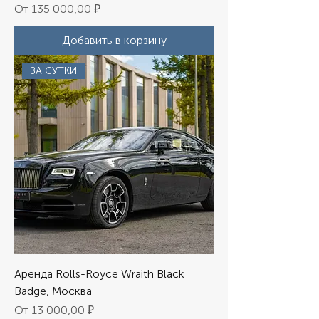
Цена со скидкой
От
135 000,00 ₽
Добавить в корзину
ЗА СУТКИ
Аренда Rolls-Royce Wraith Black
Badge, Москва
Цена со скидкой
От
13 000,00 ₽