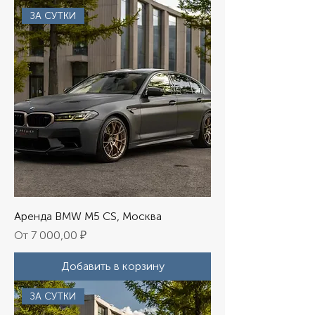
ЗА СУТКИ
Аренда BMW M5 CS, Москва
Цена со скидкой
От
7 000,00 ₽
Добавить в корзину
ЗА СУТКИ