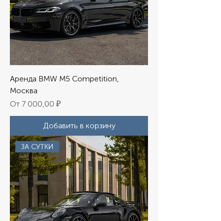
Аренда BMW M5 Competition,
Москва
Цена со скидкой
От
7 000,00 ₽
Добавить в корзину
ЗА СУТКИ