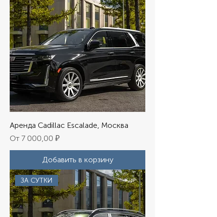
Аренда Cadillac Escalade, Москва
Цена со скидкой
От
7 000,00 ₽
Добавить в корзину
ЗА СУТКИ