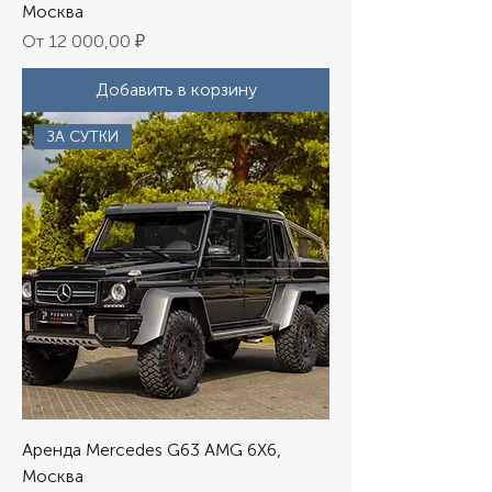
Москва
Цена со скидкой
От
12 000,00 ₽
Добавить в корзину
ЗА СУТКИ
Аренда Mercedes G63 AMG 6Х6,
Москва