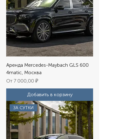
Аренда Mercedes-Мaybach GLS 600
4matic, Москва
Цена со скидкой
От
7 000,00 ₽
Добавить в корзину
ЗА СУТКИ