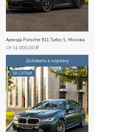
Аренда Porsche 911 Turbo S, Москва
Цена со скидкой
От
11 000,00 ₽
Добавить в корзину
ЗА СУТКИ