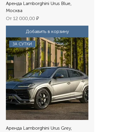
Аренда Lamborghini Urus Blue,
Москва
Цена со скидкой
От
12 000,00 ₽
Добавить в корзину
ЗА СУТКИ
Аренда Lamborghini Urus Grey,