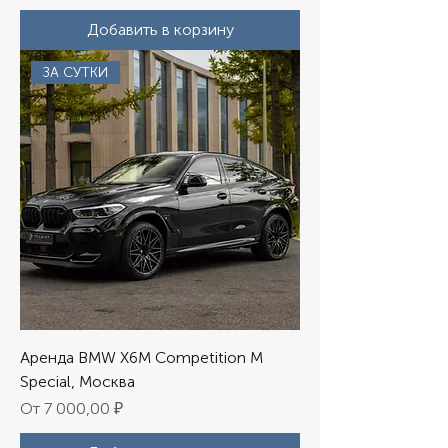
Добавить в корзину
ЗА СУТКИ
Аренда BMW X6M Competition M
Special, Москва
Цена со скидкой
От
7 000,00 ₽