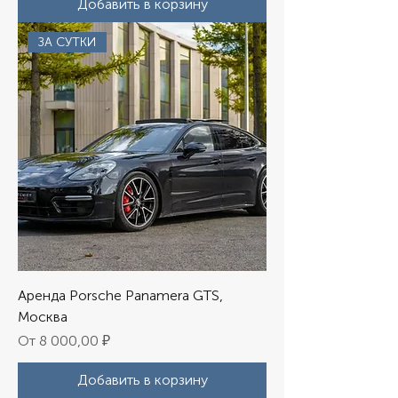
Добавить в корзину
ЗА СУТКИ
Аренда Porsche Panamera GTS,
Москва
Цена со скидкой
От
8 000,00 ₽
Добавить в корзину