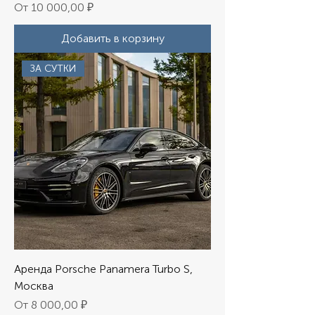
Цена со скидкой
От
10 000,00 ₽
Добавить в корзину
ЗА СУТКИ
Аренда Porsche Panamera Turbo S,
Москва
Цена со скидкой
От
8 000,00 ₽