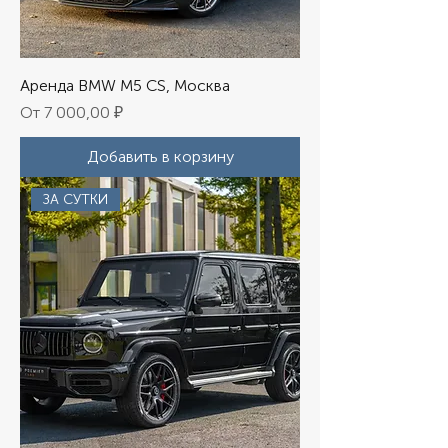
Аренда BMW M5 CS, Москва
Цена со скидкой
От
7 000,00 ₽
Добавить в корзину
ЗА СУТКИ