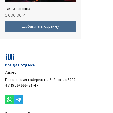
тестзшзщшщз
Цена
1 000,00 ₽
Добавить в корзину
illi
Всё для отдыха
Адрес
Пресненская набережная 6k2, офис 5707
+7 (905) 555-53-47