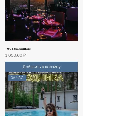
тестзшзщшщз
Цена
1 000,00 ₽
Добавить в корзину
ЗА ЧАС