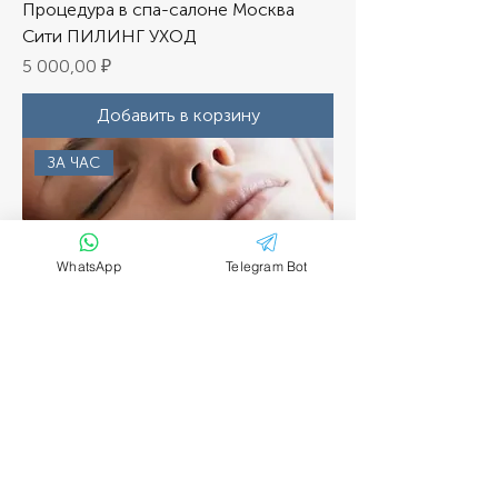
Процедура в спа-салоне Москва
Сити ПИЛИНГ УХОД
Цена
5 000,00 ₽
Добавить в корзину
ЗА ЧАС
WhatsApp
Telegram Bot
Процедура в спа-салоне Москва